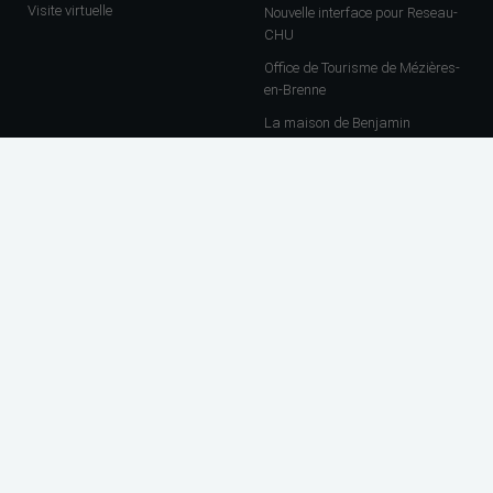
Visite virtuelle
Nouvelle interface pour Reseau-
CHU
Office de Tourisme de Mézières-
en-Brenne
La maison de Benjamin