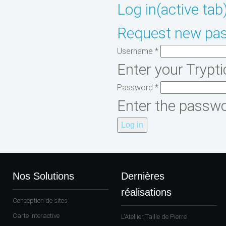
Log in
(active tab
Request new pa
Username
*
Enter your Trypt
Password
*
Enter the passw
Nos Solutions
Dernières
réalisations
Conception de sites
Carte interactive
L'Atellier Taille de Pierre