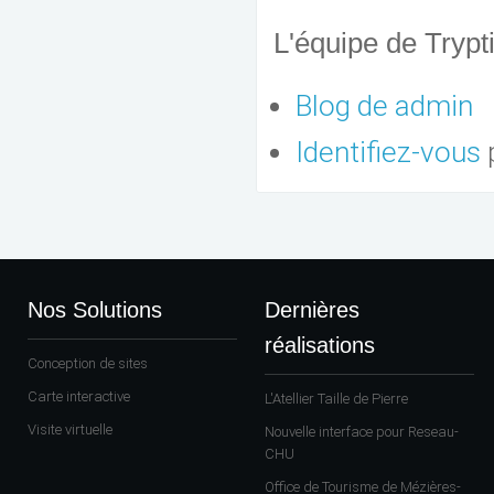
L'équipe de Trypti
Blog de admin
Identifiez-vous
Nos Solutions
Dernières
réalisations
Conception de sites
Carte interactive
L'Atellier Taille de Pierre
Visite virtuelle
Nouvelle interface pour Reseau-
CHU
Office de Tourisme de Mézières-