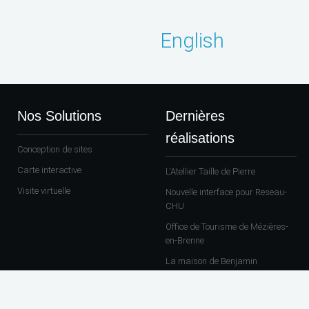
English
Nos Solutions
Dernières
réalisations
Conception de sites
Carte interactive
L'Atellier Taille de Pierre
Visite virtuelle
Nouvelle interface pour Reseau-
CHU
Office de Tourisme de Mézières-
en-Brenne
La maison de Benjamin