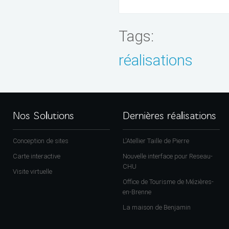
Tags:
réalisations
Nos Solutions
Dernières réalisations
Conception de sites
L'Atellier Taille de Pierre
Carte interactive
Nouvelle interface pour Reseau-
CHU
Visite virtuelle
Office de Tourisme de Mézières-
en-Brenne
La maison de Benjamin