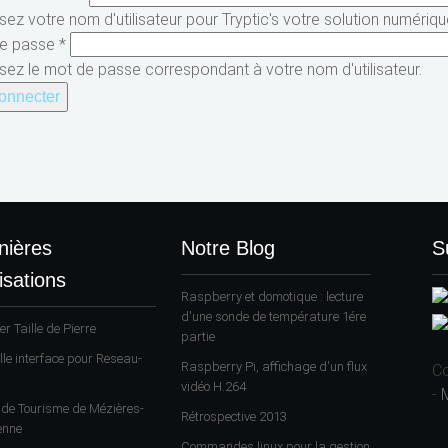
sez votre nom d'utilisateur pour Tryptic's votre solution numériqu
de passe
*
ssez le mot de passe correspondant à votre nom d'utilisateur.
nières
Notre Blog
S
isations
Raspberry et domotique : lecture
d'une sonde de température 1ére
ier Taille de Pierre
partie
lle interface pour Reseau-
Raspberry Pi, affichage d'un flux
Co
vidéo H.264
-
e de Tourisme de Mézières-
Rétrospective 2013
enne
Commandes linux pour la gestion