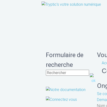
Formulaire de
Vou
Acc
recherche
C
Ong
Se co
Deman
Nom d