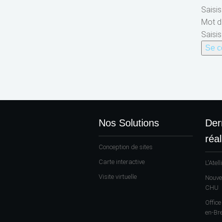
Saisis
Mot 
Saisi
Nos Solutions
Der
réal
Conception de sites
Carte interactive
L'Atell
Visite virtuelle
Nouve
CHU
Offic
en-Br