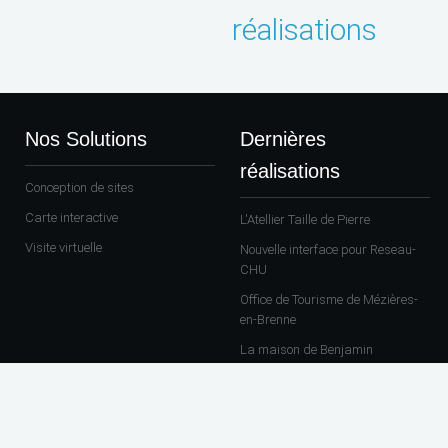
réalisations
Nos Solutions
Dernières
réalisations
Conception de sites
Carte interactive
L'Atellier Taille de Pierre
Visite virtuelle
Nouvelle interface pour Reseau-
CHU
Office de Tourisme de Mézières-
en-Brenne
La maison de Benjamin