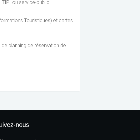
ue TIPI ou service-public
formations Touristiques) et cartes
n de planning de réservation de
uivez-nous