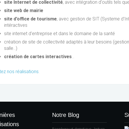
site Internet de collectivité
, avec intégration d'outils tels q
site web de mairie
site d'office de tourisme
, avec gestion de SIT (Systeme d'In
intéractives
site internet d'entreprise et dans le domaine de la santé
création de site de collectivité adaptés à leur besoins (gestio
salle...)
création de cartes interactives
...
itez nos réalisations.
nières
Notre Blog
S
isations
Raspberry et domotique : lecture